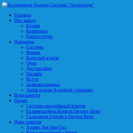
Головна
Про школу
Історія
Керівники
Робочі групи
Навчання
Система
Форми
Категорії курсів
Очне
Дистанційне
Онлайн
Вступ
Залікова книжка
Архів курсів Асоціації «Авалон»
Відеозаняття
Орден
Система квалифікації іспитів
Екзаменаційна Комісія Ордену Вежі
Складання іспитів в Ордені Вежі
Нове повітря
Храми Дев’яти Сил
Консультаційний кабінет