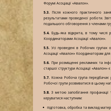
Форумі Асоціації «Авалон».
5.3.
Після кожного практичного занят
результатами проведеної роботи. Звіт 
подальшого обговорення з членами груп
5.4.
Будь-яка відкрита, в тому числі 
Координаторами Асоціації «Авалон».
5.5.
Усі проведені в Робочих групах оч
Асоціації «Авалон» Координаторам для 
5.6.
При розміщенні рекламних та інфо
старшої структури Асоціації «Авалон» є
5.7.
Кожна Робоча група передбачає ро
Робочої групи розвиватися в цьому на
5.8.
З метою запобігання профанації т
керуватися наступним:
підготовка, обробка та виклад матеріа