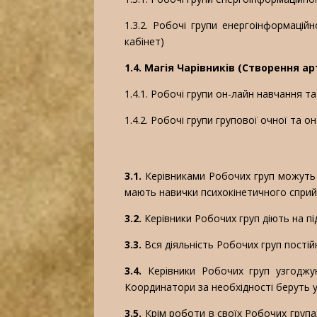
1.3.2. Робочі групи енергоінформаційн
кабінет)
1.4. Магія Чарівників (Створення а
1.4.1. Робочі групи он-лайн навчання 
1.4.2. Робочі групи групової очної та 
3.1.
Керівниками Робочих груп можуть б
мають навички психокінетичного сприйн
3.2.
Керівники Робочих груп діють на пі
3.3.
Вся діяльність Робочих груп пості
3.4.
Керівники Робочих груп узгоджую
Координатори за необхідності беруть у
3.5.
Крім роботи в своїх Робочих групах