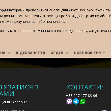
ординаторами проводиться аналіз діяльності Робочої групи та 
м розвитком. За результатами цієї роботи Договір може або про
дія може призупинятися або припинятися.
вору можливе застосування різних заходів впливу, аж до тимча
ННЯ
ВІДЕОЗАНЯТТЯ
ОРДЕН
НОВЕ ПОВІТРЯ
В'ЯЗАТИСЯ З
КОНТАКТИ:
АМИ
+38-067-177-83-06
ціація "Авалон":