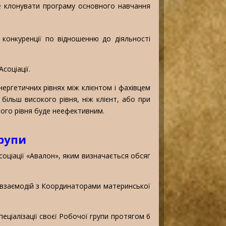
 не клонувати програму основного навчання
 конкуренції по відношенню до діяльності
соціації.
нергетичних рівнях між клієнтом і фахівцем
ільш високого рівня, ніж клієнт, або при
ного рівня буде неефективним.
групи
соціації «Авалон», яким визначається обсяг
і взаємодій з Координаторами материнської
еціалізації своєї Робочої групи протягом 6