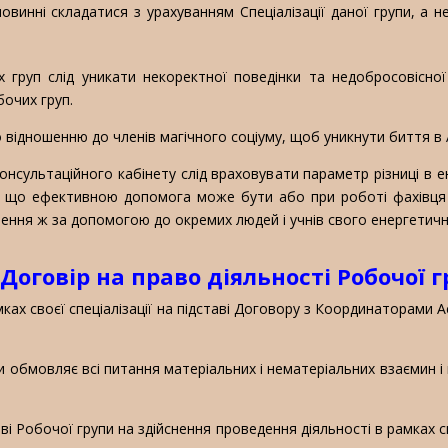
овинні складатися з урахуванням Спеціалізації даної групи, а
х груп слід уникати некоректної поведінки та недобросовісної
бочих груп.
 відношенню до членів магічного соціуму, щоб уникнути биття в А
онсультаційного кабінету слід враховувати параметр різниці в е
и, що ефективною допомога може бути або при роботі фахівця б
рнення ж за допомогою до окремих людей і учнів свого енергетич
 Договір на право діяльності Робочої 
ках своєї спеціалізації на підставі Договору з Координаторами А
и обмовляє всі питання матеріальних і нематеріальних взаємин 
і Робочої групи на здійснення проведення діяльності в рамках сп