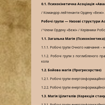
0.1. Психокінетична Асоціація «Ав
/ Командор-лейтенанти Ордену «Вежі» /
Робочі групи — Низові структури А
/ Члени Ордену «Вежі» / Керівники Роб
1.1. Загальна Магія (Психокінетика
1.1.1. Робочі групи Очного навчання – н
1.1.2. Робочі групи з поглибленого п
кола
1.2. Бойова магія (Прогресорство)
1.2.1. Робочі групи енергоінформаційно
1.2.2. Робочі групи енергоінформаційної
1.3. Магія Цілителів (Корекція стан
1.3.1. Робочі групи енергоінформаційно