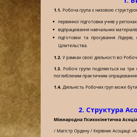
1.1.
Робоча група є низовою структурою
первинної підготовки учнів у регіонах
відпрацювання навчальних матеріалів 
підготовки та просування Лідерів, 
Цілительства.
1.2.
У рамках своєї діяльності всі Робо
1.3.
Робочі групи поділяються на три о
поглибленим практичним опрацюванням
1.4.
Діяльність Робочих груп може бути 
2. Структура Ас
Міжнародна Психокінетична Асоці
/ Магістр Ордену / Керівник Асоціації 