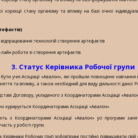
ої корекції стану організму та впливу на базі очної індивідуа
ртефактів)
та відпрацювання технологій створення артефактів
он-лайн роботи зі створення артефактів.
3. Статус Керівника Робочої групи
ути учні Асоціації «Авалон», які пройшли повноцінне навчання в
яття та впливу, а також необхідний для виду діяльності даної Ро
дставі Договору, укладеного з Координаторами Асоціації «Авалон
йно курирується Координаторами Асоціації «Авалон».
ть з Координаторами Асоціації «Авалон» усі програми занят
часть у роботі групи.
 Керівники Робочих груп зобов’язані постійно підвищувати свій 