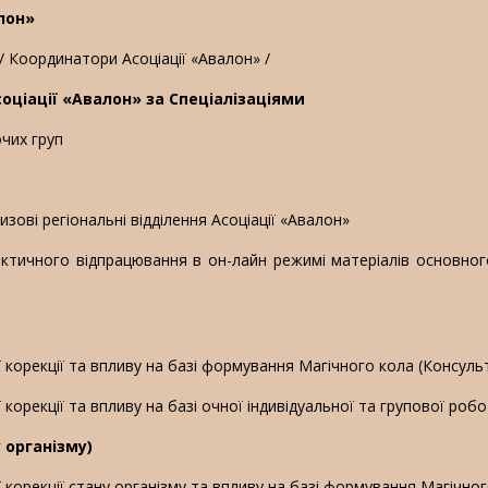
алон»
 Координатори Асоціації «Авалон» /
соціації «Авалон» за Спеціалізаціями
очих груп
)
изові регіональні відділення Асоціації «Авалон»
рактичного відпрацювання в он-лайн режимі матеріалів основно
ї корекції та впливу на базі формування Магічного кола (Консуль
 корекції та впливу на базі очної індивідуальної та групової роб
у організму)
ї корекції стану організму та впливу на базі формування Магічно