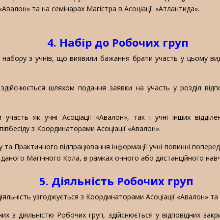
 «Авалон» та на семінарах Магістра в Асоціації «Атлантида».
4. Набір до Робочих груп
абору з учнів, що виявили бажання брати участь у цьому вид
здійснюється шляхом подання заявки на участь у розділ відпо
асть як учні Асоціації «Авалон», так і учні інших відділен
івбесіду з Координаторами Асоціації «Авалон».
у та Практичного відпрацювання інформації учні повинні попере
 даного Магічного Кола, в рамках очного або дистанційного навч
5. Діяльність Робочих груп
яльність узгоджується з Координаторами Асоціації «Авалон» та к
их з діяльністю Робочих груп, здійснюється у відповідних зак