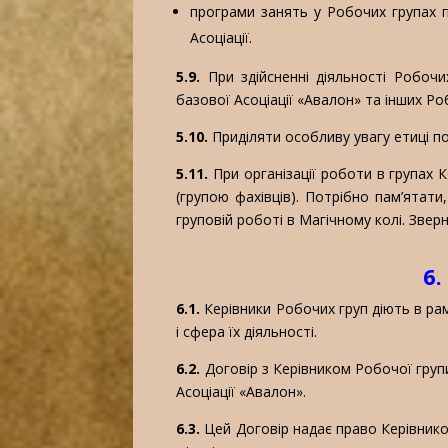
програми занять у Робочих групах п
Асоціації.
5.9.
При здійсненні діяльності Робочи
базової Асоціації «Авалон» та інших Ро
5.10.
Приділяти особливу увагу етиці по
5.11.
При організації роботи в групах К
(групою фахівців). Потрібно пам’ятат
груповій роботі в Магічному колі. Зве
6.
6.1.
Керівники Робочих груп діють в рам
і сфера їх діяльності.
6.2.
Договір з Керівником Робочої груп
Асоціації «Авалон».
6.3.
Цей Договір надає право Керівников