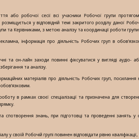
тя або робочої сесії всі учасники Робочої групи протягом
розміщується у відповідній темі закритого розділу даної Робоч
и та Керівниками, з метою аналізу та координації роботи групи
рекламна, інформація про діяльність Робочих груп в обов’язк
ні та он-лайн заходи повинні фіксуватися у вигляді аудіо- аб
зберігання та аналізу.
рмаційних матеріалів про діяльність Робочих груп, посилання 
 обов’язковим.
боту в рамках своєї спеціалізації та призначена для створен
прямку.
а спотворення знань, при підготовці та проведенні занять у с
лу у своїй Робочій групі повинен відповідати рівню кваліфікації, 