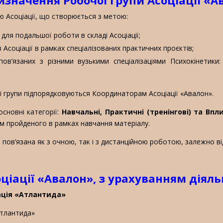
 Асоціації, що створюється з метою:
 для подальшої роботи в складі Асоціації;
Асоціації в рамках спеціалізованих практичних проєктів;
пов’язаних з різними вузькими спеціалізаціями Психокінетики
чі групи підпорядковуються Координаторам Асоціації «Авалон».
сновні категорії:
Навчальні, Практичні (тренінгові) та Впл
 пройденого в рамках навчання матеріалу.
пов’язана як з очною, так і з дистанційною роботою, залежно від 
оціації «Авалон», з урахуванням діяль
ація «Атлантида»
«Атлантида»