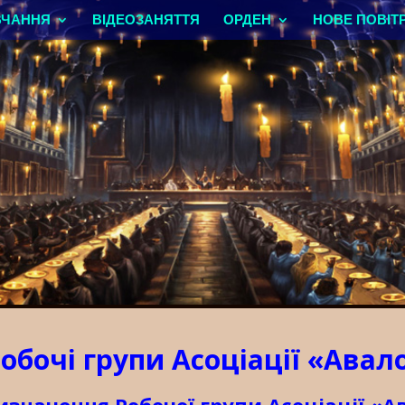
ВЧАННЯ
ВІДЕОЗАНЯТТЯ
ОРДЕН
НОВЕ ПОВІТ
обочі групи Асоціації «Авал
Визначення Робочої групи Асоціації «А