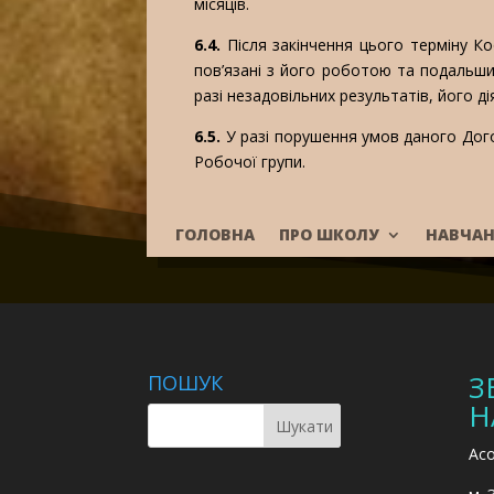
місяців.
6.4.
Після закінчення цього терміну Ко
пов’язані з його роботою та подальши
разі незадовільних результатів, його 
6.5.
У разі порушення умов даного Дого
Робочої групи.
ГОЛОВНА
ПРО ШКОЛУ
НАВЧА
З
ПОШУК
Н
Асо