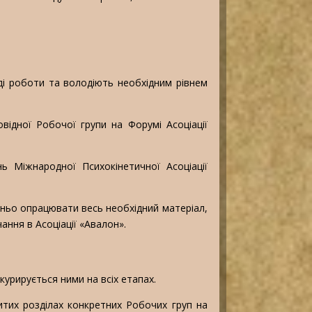
і роботи та володіють необхідним рівнем
відної Робочої групи на Форумі Асоціації
ь Міжнародної Психокінетичної Асоціації
дньо опрацювати весь необхідний матеріал,
ання в Асоціації «Авалон».
урирується ними на всіх етапах.
ритих розділах конкретних Робочих груп на