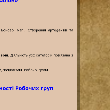
: Бойової магії, Створення артефактів та
ивові
. Діяльність усіх категорій пов’язана з
спеціалізації Робочої групи.
ності Робочих груп