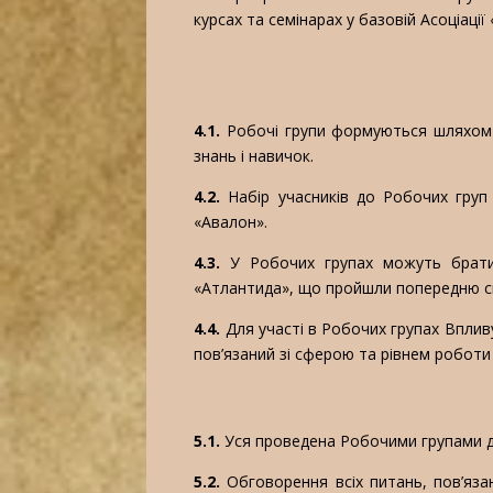
курсах та семінарах у базовій Асоціації
4.1.
Робочі групи формуються шляхом н
знань і навичок.
4.2.
Набір учасників до Робочих груп 
«Авалон».
4.3.
У Робочих групах можуть брати уч
«Атлантида», що пройшли попередню сп
4.4.
Для участі в Робочих групах Вплив
пов’язаний зі сферою та рівнем роботи
5.1.
Уся проведена Робочими групами ді
5.2.
Обговорення всіх питань, пов’язан