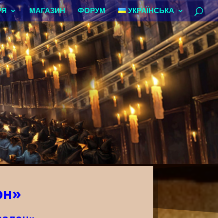
РЯ
МАГАЗИН
ФОРУМ
УКРАЇНСЬКА
он»
валон»