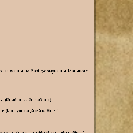
го навчання на базі формування Магічного
таційний он-лайн кабінет)
оти (Консультаційний кабінет)
го кола (Консультаційний он-лайн кабінет)