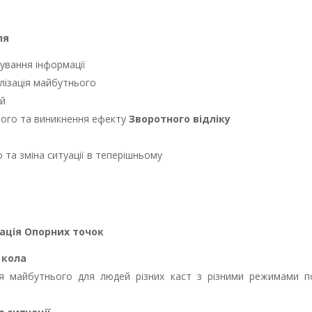
ля
ування інформації
лізація майбутнього
ій
ього та виникнення ефекту
Зворотного відліку
та зміна ситуації в теперішньому
ація Опорних точок
 кола
я майбутнього для людей різних каст з різними режимами по