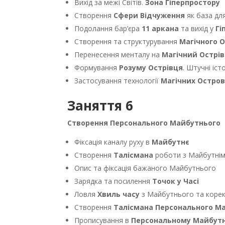
Вихід за межі Світів.
Зона Гіперпростору
Створення
Сфери Відчуження
як база дл
Подолання бар’єра
11 аркана
та вихід у
Гі
Створення та структурування
Магічного 
Перенесення менталу на
Магічний Острів
Формування
Розуму Острівця
. Штучні іст
Застосування технології
Магічних Остров
Заняття 6
Створення Персонального Майбутнього
Фіксація каналу руху в
Майбутнє
Створення
Талісмана
роботи з Майбутні
Опис та фіксація бажаного Майбутнього
Зарядка та посилення
Точок у Часі
Ловля
Хвиль часу
з Майбутнього та корек
Створення
Талісмана Персонального М
Прописування в
Персональному Майбут