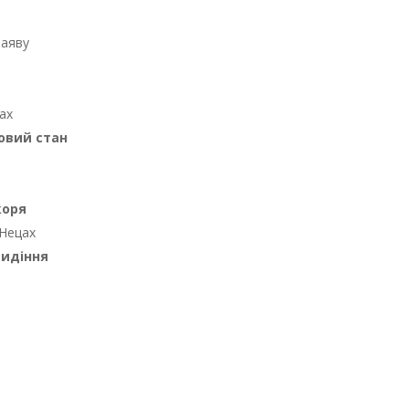
наяву
цах
овий стан
коря
 Нецах
видіння