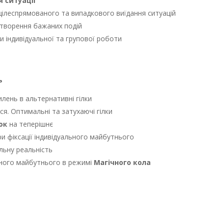
я ситуації
 цілеспрямованого та випадкового виїдання ситуацій
 створення бажаних подій
 індивідуальної та групової роботи
ь
илень в альтернативні гілки
ся. Оптимальні та затухаючі гілки
ок
на теперішнє
и фіксації індивідуального майбутнього
льну реальність
вного майбутнього в режимі
Магічного кола