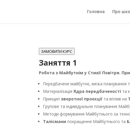
Головна
Про шк
ЗАМОВИТИ КУРС
Заняття 1
Робота з Майбутнім у Стихії Повітря. Пр
Передбачене майбутнє, межа планування 
Матеріалізація
Ядра передбаченості
та к
Принцип
зворотної проєкції
та вплив на
Групове та індивідуальне планування Май
Методи формування Майбутнього за техн
Талісмани
покращення Майбутнього та
Б