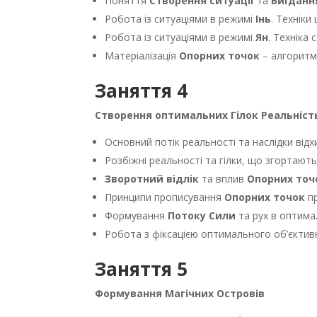
Поняття
Створення ситуації
та
Виїданн
Робота із ситуаціями в режимі
Інь
. Техніки
Робота із ситуаціями в режимі
Ян
. Техніка
Матеріалізація
Опорних точок
– алгоритми
Заняття 4
Створення оптимальних Гілок Реальніст
Основний потік реальності та наслідки відх
Розбіжні реальності та гілки, що згортають
Зворотний відлік
та вплив
Опорних точ
Принципи прописування
Опорних точок
пр
Формування
Потоку Сили
та рух в оптима
Робота з фіксацією оптимального об’єкти
Заняття 5
Формування Магічних Островів