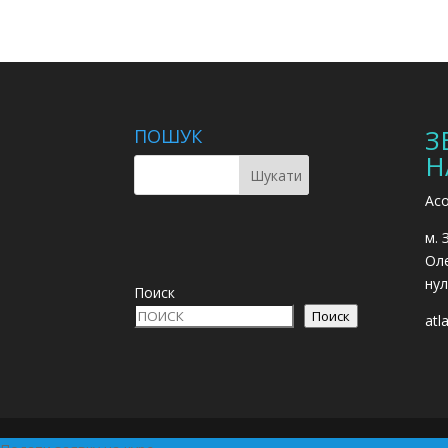
З
ПОШУК
Н
Асо
м. 
Оле
нул
Поиск
Поиск
atl