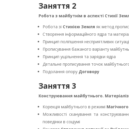
Заняття 2
Робота з майбутнім в аспекті Стихії Зем
Робота зі
Стихією Земля
як метод пропис
Створення інформаційного ядра та матеріа
Принцип поліпшення несприятливих ситуац
Прописування бажаного варіанту майбутн
Принцип ущільнення та зарядки ядра
Детальне прописування точок майбутнього 
Подолання опору
Договору
Заняття 3
Конструювання майбутнього. Матеріаліз
Корекція майбутнього в режимі
Магічного
Можливості сканування та конструюванн
поведінки в соціумі