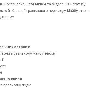
ів
. Постановка
Білої мітки
та видалення негативу
остей
. Критерії правильного перегляду Майбутнього
бутньому
агічних островів
ої зони в реальному майбутньому
гії
ього
ні
ротна хвиля
 в прописану подію