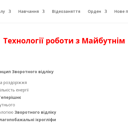
олу
Навчання
Відеозаняття
Орден
Нове 
Технології роботи з Майбутнім
инцип Зворотного відліку
та роздоріжжя
ількість енергії
Теперішнє
бутнього
ологією
Зворотного відліку
лагопобажальні ієрогліфи