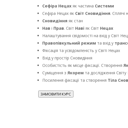
Сефіра Нецах
як частина
Системи
Сефіра Нецах як
Світ Сновидіння
. Сплячі 
Сновидіння
як стан
Нав
і
Прав
. Світ
Наві
як Світ
Нецах
Налаштування свідомості на вхід у Світ Не
Правопівкульний режим
та вхід у
транс
Фіксація та усвідомленість у Світі Нецах
Вхід у простір Сновидіння
Особистість як місце фіксації. Створення
Я
Суміщення з
Якорем
та дослідження Світу
Посилення фіксації та створення
Тіла Сно
ЗАМОВИТИ КУРС