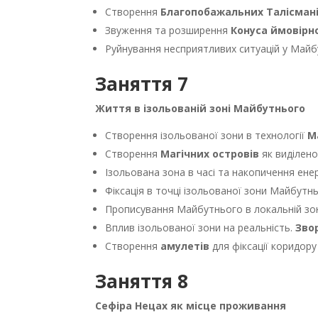
Створення
Благопобажальних Талісман
Звуження та розширення
Конуса ймовірн
Руйнування несприятливих ситуацій у Май
Заняття 7
Життя в ізольованій зоні Майбутнього
Створення ізольованої зони в технології
М
Створення
Магічних островів
як виділен
Ізольована зона в часі та накопичення енер
Фіксація в точці ізольованої зони Майбутн
Прописування Майбутнього в локальній зо
Вплив ізольованої зони на реальність.
Зво
Створення
амулетів
для фіксації коридору
Заняття 8
Сефіра Нецах як місце проживання