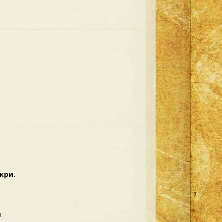
кри.
и