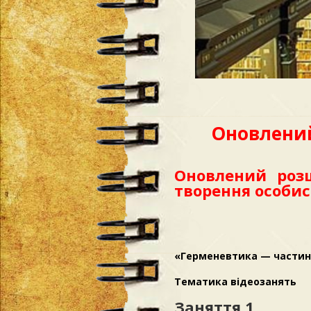
Оновлени
Оновлений роз
творення особис
«Герменевтика — частина
Тематика відеозанять
Заняття 1