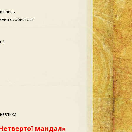
 втілень
рання особистості
 1
еневтики
 Четвертої мандал»