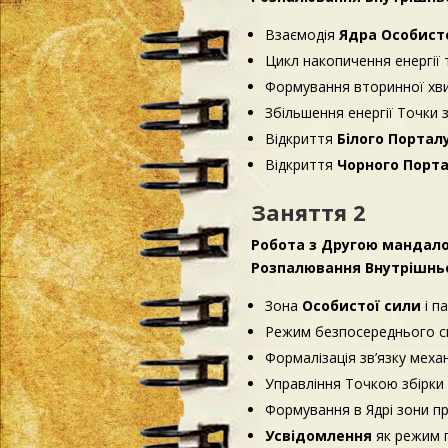
Взаємодія
Ядра Особист
Цикл накопичення енергії
Формування вторинної хвил
Збільшення енергії Точки 
Відкриття
Білого Портал
Відкриття
Чорного Порт
Заняття 2
Робота з Другою мандало
Розпалювання Внутрішньо
Зона
Особистої сили
і п
Режим безпосереднього сп
Формалізація зв’язку меха
Управління Точкою збірки
Формування в Ядрі зони п
Усвідомлення
як режим 