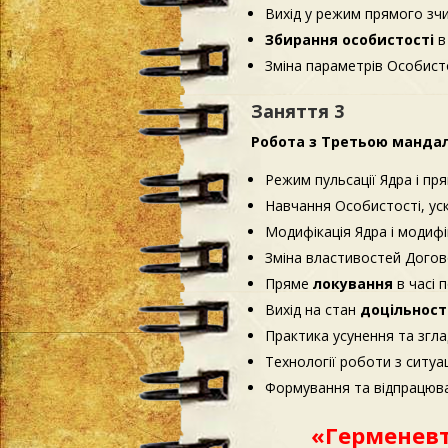
Вихід у режим прямого зчи
Збирання особистості
в
Зміна параметрів Особисто
Заняття 3
Робота з Третьою мандал
Режим пульсації Ядра і пр
Навчання Особистості, ус
Модифікація Ядра і модиф
Зміна властивостей Догов
Пряме
локування
в часі 
Вихід на стан
доцільност
Практика усунення та згл
Технології роботи з ситуа
Формування та відпрацюв
«Герменевти