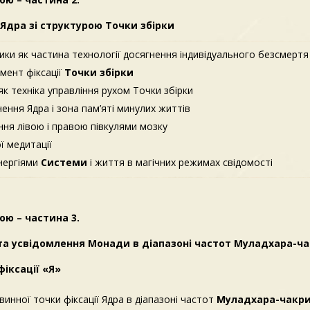
Ядра зі структурою Точки збірки
ки як частина технології досягнення індивідуального безсмертя
емент фіксації
Точки збірки
як техніка управління рухом Точки збірки
ення Ядра і зона пам’яті минулих життів
ння лівою і правою півкулями мозку
ої медитації
нергіями
Системи
і життя в магічних режимах свідомості
ю – частина 3.
а усвідомлення Монади в діапазоні частот Муладхара-ча
іксації «Я»
инної точки фіксації Ядра в діапазоні частот
Муладхара-чакр