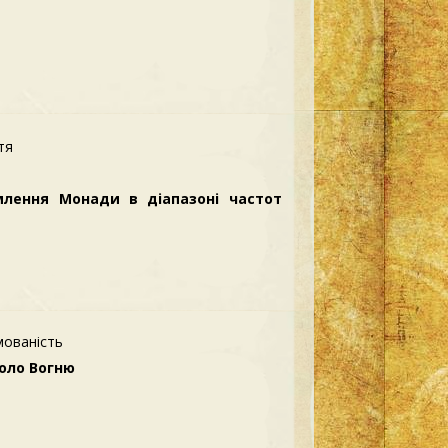
тя
лення Монади в діапазоні частот
мованість
оло Вогню