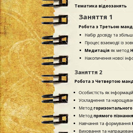
Тематика відеозанять
Заняття 1
Робота з Третьою манд
Набір досвіду та збільш
Процес взаємодії із зо
Медитація
як метод
Н
Накопичення нової інфо
Заняття 2
Робота з Четвертою манд
Особистість як інформаці
Ускладнення та нарощува
Метод
горизонтального 
Метод
прямого пізнанн
Навчання та формування
Виховання та напрацюванн