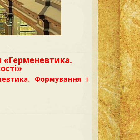
 «Герменевтика.
ості»
евтика. Формування і