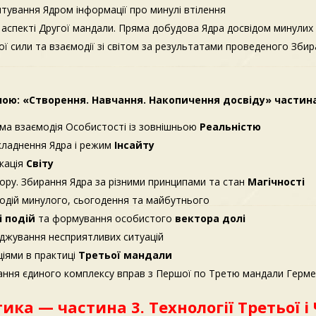
тування Ядром інформації про минулі втілення
 аспекті Другої мандали. Пряма добудова Ядра досвідом минулих
ї сили та взаємодії зі світом за результатами проведеного Зби
ою: «Створення. Навчання. Накопичення досвіду» частина
яма взаємодія Особистості із зовнішньою
Реальністю
кладнення Ядра і режим
Інсайту
ікація
Світу
ору. Збирання Ядра за різними принципами та стан
Магічності
подій минулого, сьогодення та майбутнього
і подій
та формування особистого
вектора долі
аджування несприятливих ситуацій
ціями в практиці
Третьої мандали
ання єдиного комплексу вправ з Першої по Третю мандали Герм
ка — частина 3. Технології Третьої і