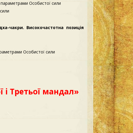
и параметрами Особистої сили
 сили
ха-чакри. Високочастотна позиція
параметрами Особистої сили
ї і Третьої мандал»