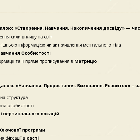
алою: «Створення. Навчання. Накопичення досвіду» — час
ення сили впливу на світ
внішньою інформацією як акт живлення ментального тіла
авчання Особистості
рмації та її пряме прописування в
Матрицю
алою: «Навчання. Проростання. Виховання. Розвиток» – ч
йна структура
ння особистості
і вертикального локацій
я
Ключової програми
я фіксації в
касті