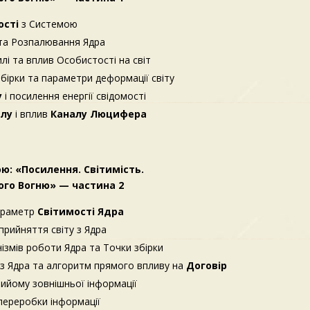
ості
з Системою
 та Розпалювання Ядра
і та вплив Особистості на світ
збірки та параметри деформації світу
у
і посилення енергії свідомості
алу
і вплив
Каналу Люцифера
ю: «Посилення. Світимість.
го Вогню» — частина 2
араметр
Світимості Ядра
рийняття світу з Ядра
нізмів роботи Ядра та Точки збірки
 з Ядра та алгоритм прямого впливу на
Договір
рийому зовнішньої інформації
переробки інформації