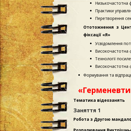
Низькочастотна ф
Практики управл
Перетворення секс
Ототожнення з Цент
фіксації «Я»
Усвідомлення пото
Високочастотна ф
Технології посиле
Високочастотна ф
Формування та відпра
«Герменевтик
Тематика відеозанять
Заняття 1
Робота з Другою мандало
Розпалювання Внутрішньо