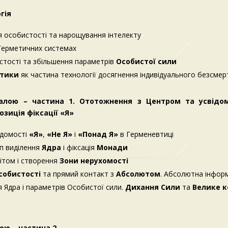
гія
 особистості та нарощування інтелекту
Герметичних системах
стості та збільшення параметрів
Особистої сили
втики
як частина технології досягнення індивідуального безсмер
лою – частина 1. Ототожнення з Центром та усвідом
озиція фіксації «Я»
ідомості
«Я»
,
«Не Я»
і
«Понад Я»
в Герменевтиці
п виділення
Ядра
і фіксація
Монади
ітом і створення
Зони нерухомості
собистості
та прямий контакт з
Абсолютом
. Абсолютна інфор
я Ядра і параметрів Особистої сили.
Дихання Сили
та
Велике к
ю – частина 2.