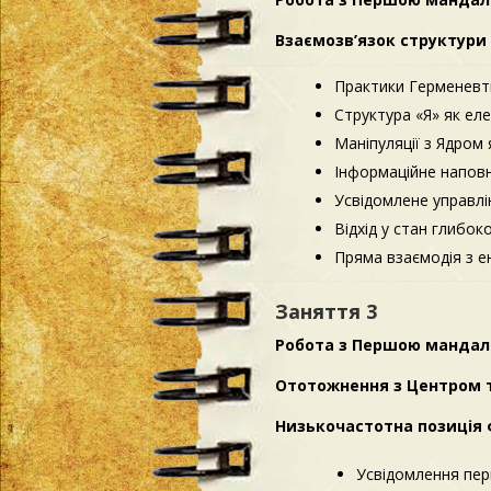
Взаємозв’язок структури 
Практики Герменевти
Структура «Я» як ел
Маніпуляції з Ядром 
Інформаційне наповн
Усвідомлене управлі
Відхід у стан глибок
Пряма взаємодія з е
Заняття 3
Робота з Першою мандало
Ототожнення з Центром т
Низькочастотна позиція ф
Усвідомлення перв