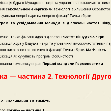
іксація Ядра в Муладхара-чакрі та управління низькочастотним
іння
сексуальною енергією
як технології збільшення Особистої
уальної енергії пари на енергію фіксації Точки збірки
ром та усвідомлення Монади в діапазоні частот Вішуд
чної точки фіксації Ядра в діапазоні частот
Вішудха-чакри
іксація Ядра у Вішудха-чакрі та управління високочастотними 
ння високочастотної енергії фіксації Точки збірки.
Магічність
іксація як сукупність програм Особистості
цювання комплексу вправ
Першої мандали Герменевтики
а — частина 2. Технології Друго
ю: «Посилення. Світимість.
го Вогню» — частина 1