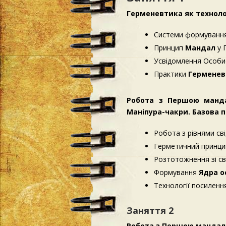
Герменевтика як техноло
Системи формування
Принцип
Мандал
у 
Усвідомлення Особи
Практики
Гермене
Робота з Першою манда
Маніпура-чакри. Базова п
Робота з рівнями св
Герметичний принци
Розтотожнення зі св
Формування
Ядра о
Технології посиленн
Заняття 2
Робота з Першою мандало