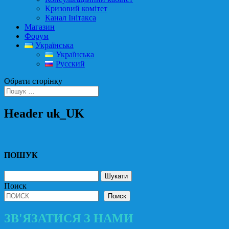
Кризовий комітет
Канал Інітакса
Магазин
Форум
Українська
Українська
Русский
Обрати сторінку
Header uk_UK
ПОШУК
Пошук:
Поиск
Поиск
ЗВ'ЯЗАТИСЯ З НАМИ