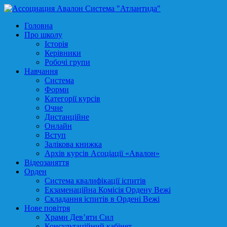
Головна
Про школу
Історія
Керівники
Робочі групи
Навчання
Система
Форми
Категорії курсів
Очне
Дистанційне
Онлайн
Вступ
Залікова книжка
Архів курсів Асоціації «Авалон»
Відеозаняття
Орден
Система квалифікації іспитів
Екзаменаційна Комісія Ордену Вежі
Складання іспитів в Ордені Вежі
Нове повітря
Храми Дев’яти Сил
Консультаційний кабінет