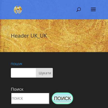
Header UK_UK
ПОШУК
Поиск
ПОИСК