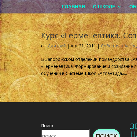
ГЛАВНАЯ
О ШКОЛЕ
ОБ
Курс «Герменевтика. Со
от
Дмитрий
|
Авг 21, 2011
|
События в Ассоц
В Запорожском отделении Командорства «Ав
«Герменевтика. Формирование и созидание 
обучении в Системе Школ «Атлантида»...
З
Поиск
Н
ПОИСК