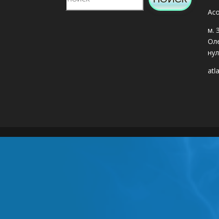
Асо
м. 
Оле
нул
atl