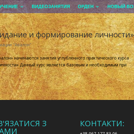
УЧЕНИЕ
ВИДЕОЗАНЯТИЯ
ОРДЕН
НОВЫЙ ВО
зидание и формирование личности
иации "Авалон"
алон» начинаются занятия углублённого практического курса
личности» Данный курс является базовым и необходимым при
В'ЯЗАТИСЯ З
КОНТАКТИ:
АМИ
+38-067-177-83-06