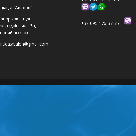
ціація "Авалон":
Запоріжжя, вул.
+38-095-176-37-75
ксандрівська, 3а,
ьовий поверх
antida.avalon@gmail.com