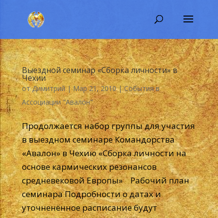
Выездной семинар «Сборка личности» в
Чехии
от
Димитрий
|
Мар 21, 2010
|
События в
Ассоциации "Авалон"
Продолжается набор группы для участия
в выездном семинаре Командорства
«Авалон» в Чехию «Сборка личности на
основе кармических резонансов
средневековой Европы» Рабочий план
семинара Подробности о датах и
уточненённое расписание будут