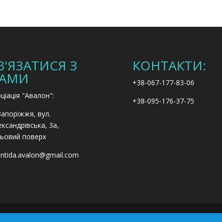
В'ЯЗАТИСЯ З
КОНТАКТИ:
АМИ
+38-067-177-83-06
ціація "Авалон":
+38-095-176-37-75
Запоріжжя, вул.
ксандрівська, 3а,
ьовий поверх
antida.avalon@gmail.com