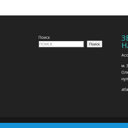
З
Поиск
Н
Поиск
Асо
м. 
Оле
нул
atl