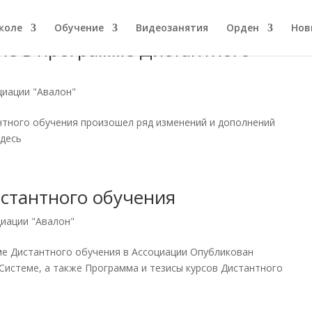
коле
Обучение
Видеозанятия
Орден
Нов
ие в программе Дистантного
циации "Авалон"
нтного обучения произошел ряд изменений и дополнений
здесь
стантного обучения
иации "Авалон"
ме Дистантного обучения в Ассоциации Опубликован
истеме, а также Программа и тезисы курсов Дистантного