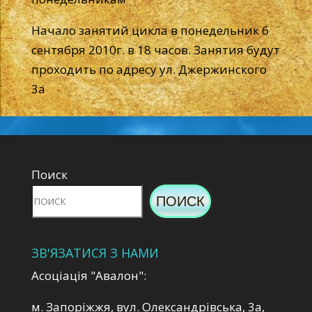
Начало занятий цикла в понедельник 6
сентября 2010г. в 18 часов. Занятия будут
проходить по адресу ул. Джержинского
3а
Поиск
ПОИСК
ЗВ'ЯЗАТИСЯ З НАМИ
Асоціація "Авалон":
м. Запоріжжя, вул. Олександрівська, 3а,