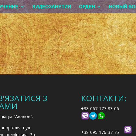
УЧЕНИЕ
ВИДЕОЗАНЯТИЯ
ОРДЕН
НОВЫЙ ВО
В'ЯЗАТИСЯ З
КОНТАКТИ:
АМИ
+38-067-177-83-06
ціація "Авалон":
Запоріжжя, вул.
+38-095-176-37-75
ксандрівська, 3а,