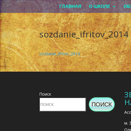
ГЛАВНАЯ
О ШКОЛЕ
ОБ
sozdanie_ifritov_2014
sozdanie_ifritov_2014
З
Поиск
Н
ПОИСК
Асо
м. 
Оле