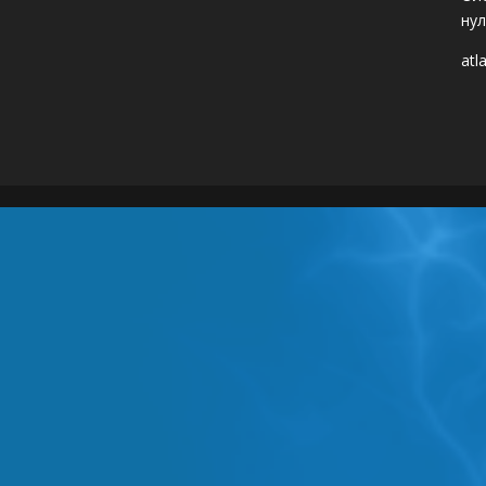
нул
atl