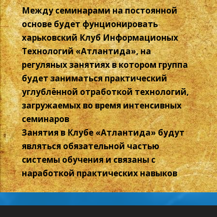
Между семинарами на постоянной
основе будет фунционировать
харьковский Клуб Информационых
Технологий «Атлантида», на
регуляных занятиях в котором группа
будет заниматься практический
углублённой отработкой технологий,
загружаемых во время интенсивных
семинаров
Занятия в Клубе «Атлантида» будут
являться обязательной частью
системы обучения и связаны с
наработкой практических навыков