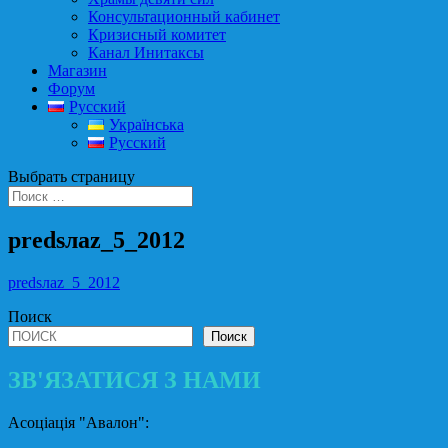
Консультационный кабинет
Кризисный комитет
Канал Инитаксы
Магазин
Форум
Русский
Українська
Русский
Выбрать страницу
predsлaz_5_2012
predsлaz_5_2012
Поиск
Поиск
ЗВ'ЯЗАТИСЯ З НАМИ
Асоціація "Авалон":