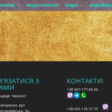
УЧЕНИЕ
ВИДЕОЗАНЯТИЯ
ОРДЕН
НОВЫЙ ВО
В'ЯЗАТИСЯ З
КОНТАКТИ:
АМИ
+38-067-177-83-06
ціація "Авалон":
Запоріжжя, вул.
+38-095-176-37-75
ксандрівська, 3а,