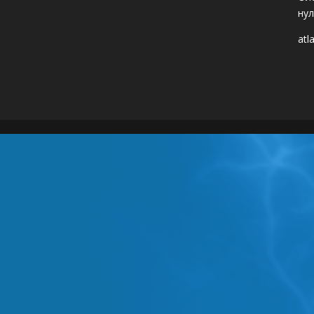
нул
atl