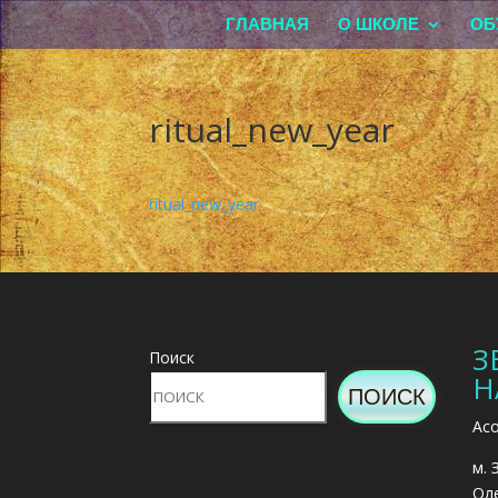
ГЛАВНАЯ
О ШКОЛЕ
ОБ
ritual_new_year
ritual_new_year
З
Поиск
Н
ПОИСК
Асо
м. 
Оле