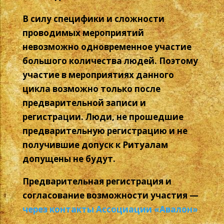
В силу специфики и сложности
проводимых мероприятий
невозможно одновременное участие
большого количества людей. Поэтому
участие в мероприятиях данного
цикла возможно только после
предварительной записи и
регистрации. Люди, не прошедшие
предварительную регистрацию и не
получившие допуск к Ритуалам
допущены не будут.
Предварительная регистрация и
согласование возможности участия —
через контакты Ассоциации «Авалон»