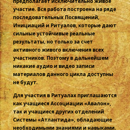
предполагает исключительно живое
участие. Вся работа построена на ряде
последовательных Посвящений,
Инициаций и Ритуалов, которые дают
сильные устойчивые реальные
результаты, но только за счет
активного живого включения всех
участников. Поэтому в дальнейшем
никакие аудио и видео записи
материалов данного цикла доступны
не будут.
Для участия в Ритуалах приглашаются
как учащиеся Ассоциации «Авалон»,
так и учащиеся других отделений
Системы «Атлантида», обладающие
необходимыми знаниями и навыками.