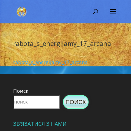
rabota_s_energijamy_17_arcana
rabota_s_energijamy_17_arcana
Поиск
ПОИСК
ЗВ'ЯЗАТИСЯ З НАМИ