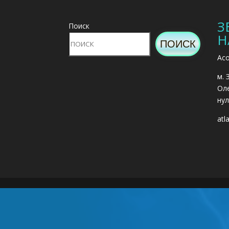
З
Поиск
Н
ПОИСК
Асо
м. 
Оле
нул
atl