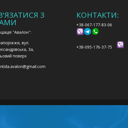
В'ЯЗАТИСЯ З
КОНТАКТИ:
АМИ
+38-067-177-83-06
ціація "Авалон":
Запоріжжя, вул.
+38-095-176-37-75
ксандрівська, 3а,
ьовий поверх
antida.avalon@gmail.com