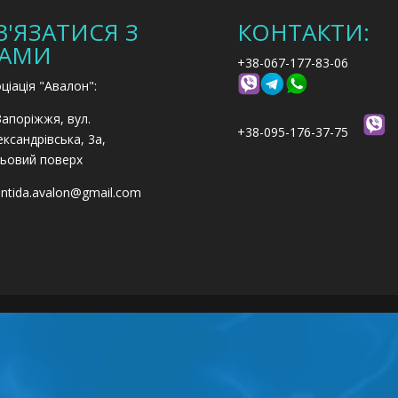
В'ЯЗАТИСЯ З
КОНТАКТИ:
АМИ
+38-067-177-83-06
ціація "Авалон":
Запоріжжя, вул.
+38-095-176-37-75
ксандрівська, 3а,
ьовий поверх
antida.avalon@gmail.com