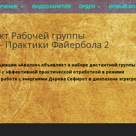
УЧЕНИЕ
ВИДЕОЗАНЯТИЯ
ОРДЕН
НОВЫЙ ВО
кт Рабочей группы
— Практики Файербола 2
оциации «Авалон» объявляет о наборе дистантной группы
й с эффективной практической отработкой в режиме
 работе с энергиями Дерева Сефирот в диапазоне эгрегр