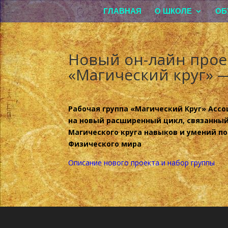
ГЛАВНАЯ
О ШКОЛЕ
ОБ
Новый он-лайн прое
«Магический круг» 
Рабочая группа «Магический Круг» Асс
на новый расширенный цикл, связанны
Магического круга навыков и умений по
Физического мира
Описание нового проекта и набор группы