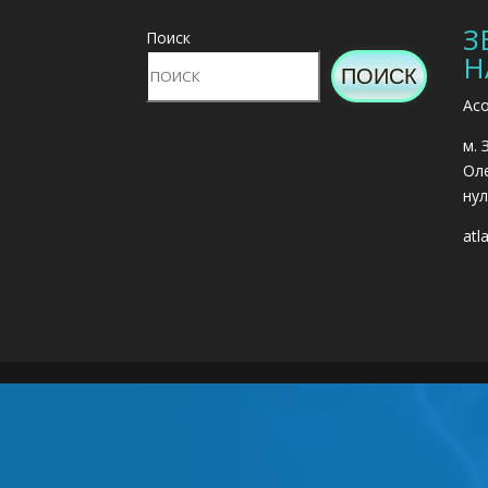
З
Поиск
Н
ПОИСК
Асо
м. 
Оле
нул
atl