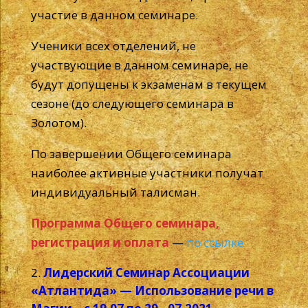
участие в данном семинаре.
Ученики всех отделений, не
участвующие в данном семинаре, не
будут допущены к экзаменам в текущем
сезоне (до следующего семинара в
Золотом).
По завершении Общего семинара
наиболее активные участники получат
индивидуальный талисман.
Программа Общего семинара,
регистрация и оплата
—
по ссылке
Лидерский Семинар Ассоциации
«Атлантида» — Использование речи в