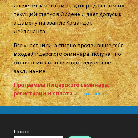
является зачётным, подтверждающим их
текущий статус в Ордене и даёт допуск к
экзамену на звание Командор-
Лейтенанта.
Все участники, активно проявившие себя
в ходе Лидерского семинара, получат по
окончании личное индивидуальное
заклинание.
Программа Лидерского семинара,
регистраци и оплата
—
по ссылке
Поиск