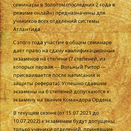
семинары в Золотом (последних 2 года в
режиме онлайн) предназначены для
учеников всех отделений системы
Атлантида.
С этого года участие в общем семинаре
даёт право на сдачу квалификационных
экзаменов на степени (7 степеней, из
которых первая — Вольный Ритор —
присваивается после написания и
защиты реферата). Успешно сдавшие
экзамены на 6 степеней допускаются к
экзамену на звание Командора Ордена.
В текущем сезоне (от 15.07.2021 до
10.07.2022) к экзаменам будут допущены
только ученики отделений, принявшие