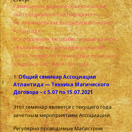
Размещение данного объявления на
сайте отделения подтверждает его
легитимность как входящего в Систему
Атлантида.
Все отделения, не разместившие данное
объявление на своём официальном
сайте, теряют легитимность и перестают
входить в Систему Атлантида.
Общий семинар Ассоциации
Атлантида — Техника Магического
Договора – с 5.07 по 15.07.
2021
Этот семинар является с текущего года
зачётным мероприятием Ассоциации.
Регулярно проводимые Магистром