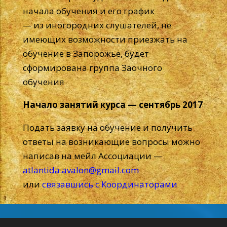
начала обучения и его график
— из иногородних слушателей, не
имеющих возможности приезжать на
обучение в Запорожье, будет
сформирована группа Заочного
обучения
Начало занятий курса — сентябрь 2017
Подать заявку на обучение и получить
ответы на возникающие вопросы можно
написав на мейл Ассоциации —
atlantida.avalon@gmail.com
или
связавшись с Координаторами