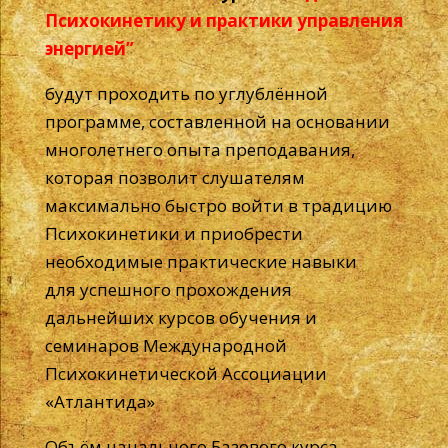
Психокинетику и практики управления
энергией”
будут проходить по углублённой
программе, составленной на основании
многолетнего опыта преподавания,
которая позволит слушателям
максимально быстро войти в традицию
Психокинетики и приобрести
необходимые практические навыки
для успешного прохождения
дальнейших курсов обучения и
семинаров Международной
Психокинетической Ассоциации
«Атлантида»
Объём начального Базового курса