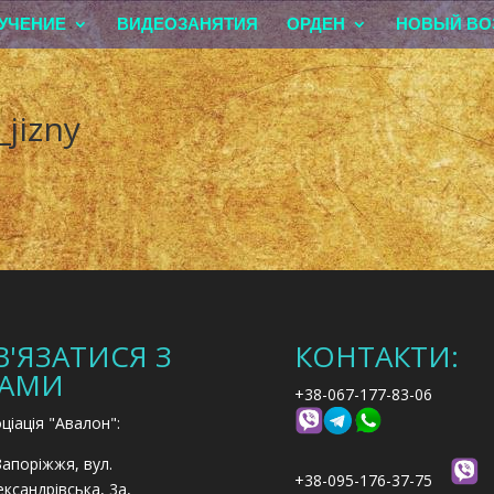
УЧЕНИЕ
ВИДЕОЗАНЯТИЯ
ОРДЕН
НОВЫЙ ВО
jizny
В'ЯЗАТИСЯ З
КОНТАКТИ:
АМИ
+38-067-177-83-06
ціація "Авалон":
Запоріжжя, вул.
+38-095-176-37-75
ксандрівська, 3а,