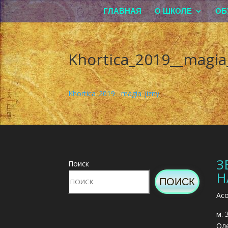
ГЛАВНАЯ
О ШКОЛЕ
ОБ
Khortica_2019__magia_
Khortica_2019__magia_jizny
З
Поиск
Н
ПОИСК
Асо
м. 
Оле