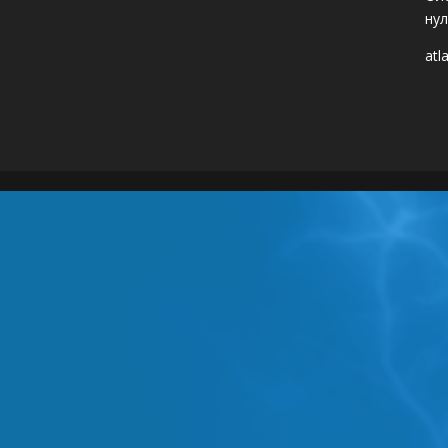
нул
atl