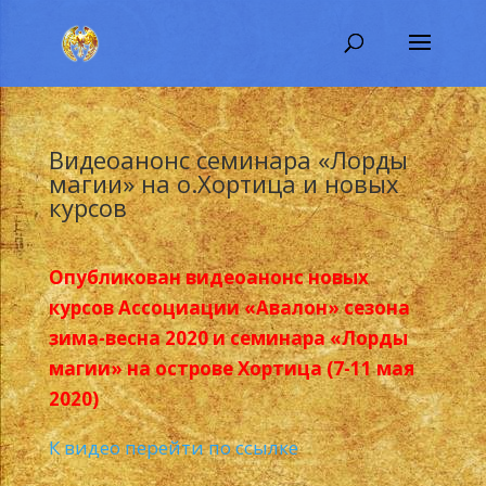
Видеоанонс семинара «Лорды
магии» на о.Хортица и новых
курсов
Опубликован видеоанонс новых
курсов Ассоциации «Авалон» сезона
зима-весна 2020 и семинара «Лорды
магии» на острове Хортица (7-11 мая
2020)
К видео перейти по ссылке